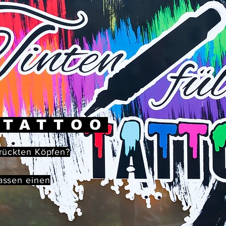
 TATTOO
rrückten Köpfen?
assen einen