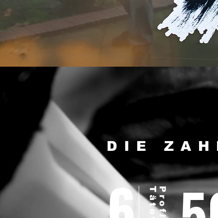
DIE ZA
6
5
Profi