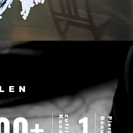
HLEN
1
00+
n